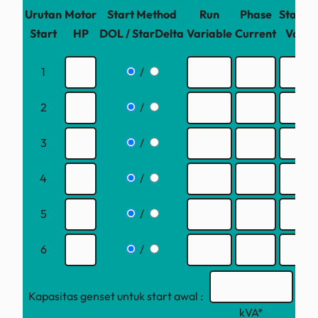
Urutan
Motor
Start Method
Run
Phase
Startin
Start
HP
DOL / StarDelta
Variable
Current
Value
1
/
2
/
3
/
4
/
5
/
6
/
Kapasitas genset untuk start awal :
kVA*