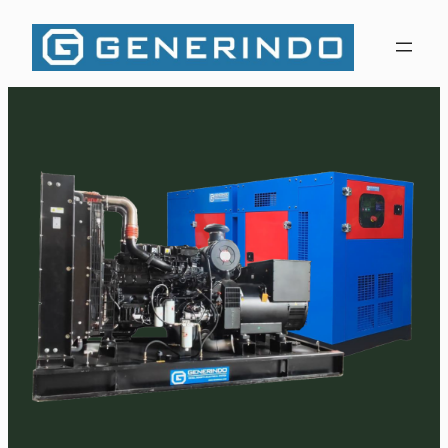
Lewati
ke
konten