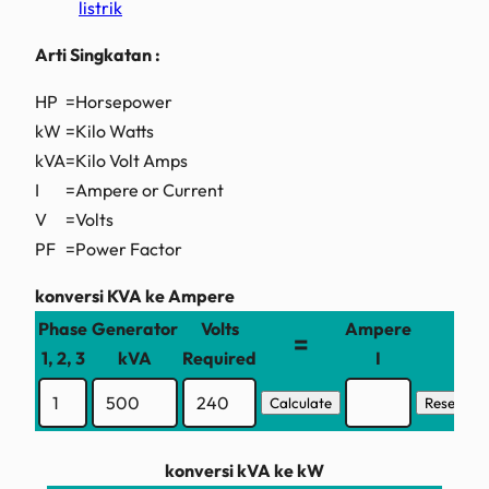
listrik
Arti Singkatan :
HP
=
Horsepower
kW
=
Kilo Watts
kVA
=
Kilo Volt Amps
I
=
Ampere or Current
V
=
Volts
PF
=
Power Factor
konversi KVA ke Ampere
Phase
Generator
Volts
Ampere
=
1, 2, 3
kVA
Required
I
konversi kVA ke kW